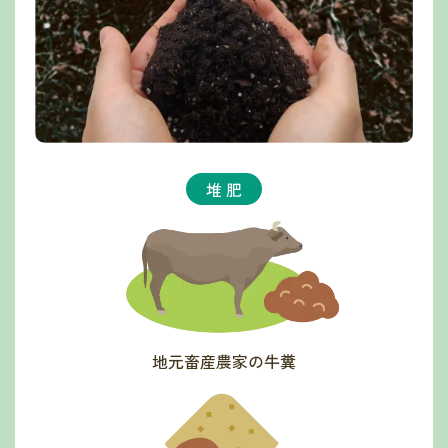
堆 肥
地元畜産農家の牛糞