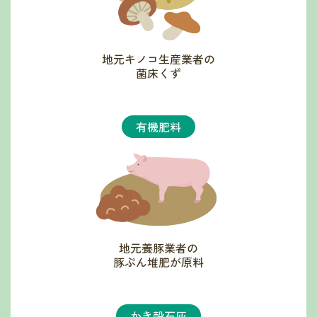
地元キノコ生産業者の
菌床くず
有機肥料
地元養豚業者の
豚ぷん堆肥が原料
かき殻石灰