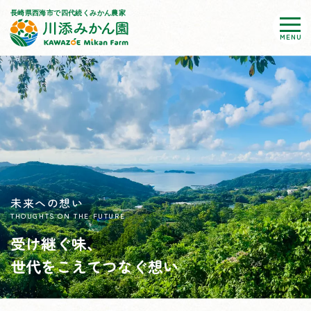
MENU
未来への想い
THOUGHTS ON THE FUTURE
受け継ぐ味、
世代をこえてつなぐ想い