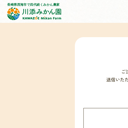
ご
送信いた